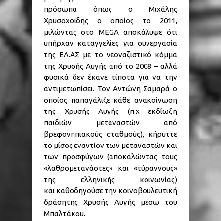
πρόσωπα όπως ο Μιχάλης
Χρυσοχοϊδης ο οποίος το 2011,
μιλώντας στο MEGA αποκάλυψε ότι
υπήρχαν καταγγελίες για συνεργασία
της ΕΛ.ΑΣ με το νεοναζιστικό κόμμα
της Χρυσής Αυγής από το 2008 – αλλά
φυσικά δεν έκανε τίποτα για να την
αντιμετωπίσει. Τον Αντώνη Σαμαρά ο
οποίος παπαγάλιζε κάθε ανακοίνωση
της Χρυσής Αυγής (π.χ εκδίωξη
παιδιών μεταναστών από
βρεφονηπιακούς σταθμούς), κήρυττε
το μίσος εναντίον των μεταναστών και
των προσφύγων (αποκαλώντας τους
«λαθρομετανάστες» και «τύραννους»
της ελληνικής κοινωνίας)
και καθοδηγούσε την κοινοβουλευτική
δράσητης Χρυσής Αυγής μέσω του
Μπαλτάκου.