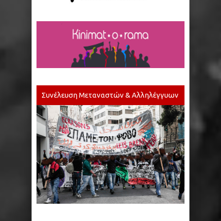
Συνέλευση Μεταναστών & Αλληλέγγυων