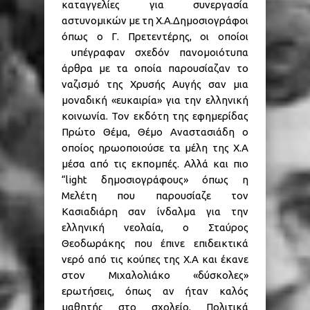
καταγγελίες για συνεργασία
αστυνομικών με τη Χ.Α.Δημοσιογράφοι
όπως ο Γ. Πρετεντέρης, οι οποίοι
υπέγραφαν σχεδόν πανομοιότυπα
άρθρα με τα οποία παρουσίαζαν το
ναζισμό της Χρυσής Αυγής σαν μια
μοναδική «ευκαιρία» για την ελληνική
κοινωνία. Τον εκδότη της εφημερίδας
Πρώτο Θέμα, Θέμο Αναστασιάδη ο
οποίος ηρωοποιούσε τα μέλη της Χ.Α
μέσα από τις εκπομπές. Αλλά και πιο
“light δημοσιογράφους» όπως η
Μελέτη που παρουσίαζε τον
Κασιαδιάρη σαν ίνδαλμα για την
ελληνική νεολαία, ο Σταύρος
Θεοδωράκης που έπινε επιδεικτικά
νερό από τις κούπες της Χ.Α και έκανε
στον Μιχαλολιάκο «δύσκολες»
ερωτήσεις, όπως αν ήταν καλός
μαθητής στο σχολείο. Πολιτικά