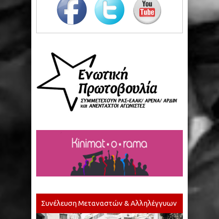
Συνέλευση Μεταναστών & Αλληλέγγυων