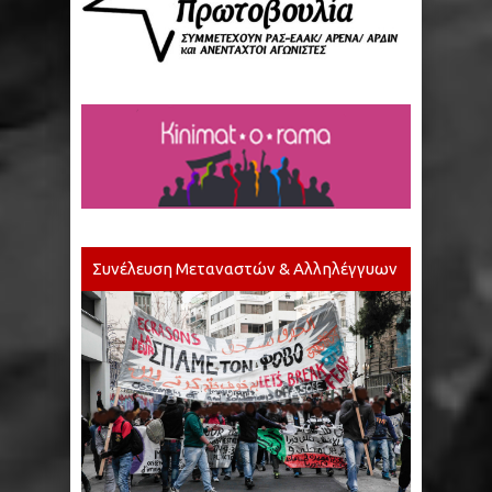
Συνέλευση Μεταναστών & Αλληλέγγυων