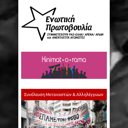
Συνέλευση Μεταναστών & Αλληλέγγυων