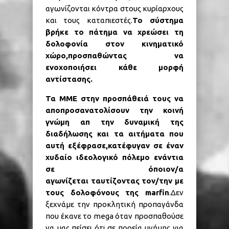
αγωνίζονται κόντρα στους κυρίαρχους
και τους καταπιεστές.
Το σύστημα
βρήκε το πάτημα να χρεώσει τη
δολοφονία στον κινηματικό
χώρο,προσπαθώντας να
ενοχοποιήσει κάθε μορφή
αντίστασης.
Τα ΜΜΕ στην προσπάθειά τους να
αποπροσανατολίσουν την κοινή
γνώμη απ την δυναμική της
διαδήλωσης και τα αιτήματα που
αυτή εξέφρασε,κατέφυγαν σε έναν
χυδαίο ιδεολογικό πόλεμο ενάντια
σε όποιον/α
αγωνίζεται ταυτίζοντας τον/την με
τους δολοφόνους της
marfin
.Δεν
ξεχνάμε την προκλητική προπαγάνδα
που έκανε το mega όταν προσπαθούσε
να μας πείσει ότι σε πορεία μνήμης για