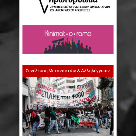
Συνέλευση Μεταναστών & Αλληλέγγυων