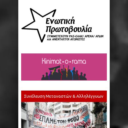
Συνέλευση Μεταναστών & Αλληλέγγυων