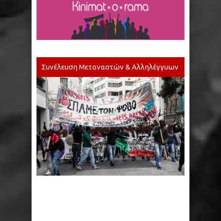
Συνέλευση Μεταναστών & Αλληλέγγυων