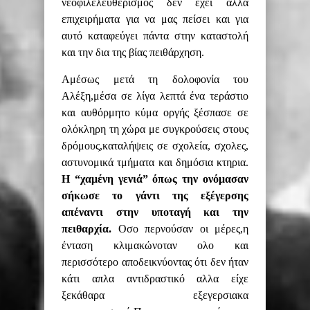
νεοφιλελευθερισμός δεν έχει
άλλα
επιχειρήματα για να μας πείσει και για
αυτό καταφεύγει πάντα στη
ν καταστολή
και την δια της βίας πειθάρχηση.
Αμέσως μετά τη δολοφονία του
Αλέξη,μέσα σε
λί
γα λεπτά ένα τεράστιο
και αυθόρμητο κύμα οργής ξέσπασε σε
ολόκληρη τη χώρα με συγκρούσεις στους
δρόμους,
καταλήψεις
σε σχολεία, σχολες,
αστυνομικά τμήματα και δημόσια κτηρια.
Η “χαμένη γενιά” όπως την
ονόμασαν
σήκωσε το γάντι της ε
ξέγερσης
απέναντι στην υποταγή και την
πειθαρχία.
Οσο περνούσαν οι μέρες,η
ένταση κλιμακώνοταν ολο και
περισσότερο αποδεικνύοντας ότι δεν ήταν
κάτι απλα αντιδραστικό αλλα είχε
ξεκάθαρα εξεγερσιακα