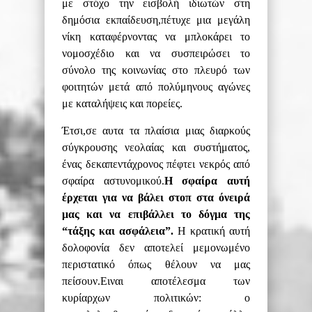
με στόχο την εισβολή ιδιωτών στη
δημόσια εκπαίδευση,πέτυχε μια μεγάλη
νίκη καταφέρνοντας να μπλοκάρει το
νομοσχέδιο και να συσπειρώσει το
σύνολο της κοινωνίας στο πλευρό των
φοιτητών μετά από πολύμηνους αγώνες
με καταλήψεις και πορείες.
Έτσι,σε αυτα τα πλαίσια
μιας διαρκούς
σύγκρουσης
ν
εολαίας και συστήματος,
ένας δεκαπεντάχρονος πέφτει νεκρός από
σφαίρα αστυνομικού.
Η σφαίρα αυτή
έρχεται για να βάλει στοπ στα όνειρά
μας και να επιβάλλει το δόγμα τ
ης
“τάξ
ης
και ασφάλεια”.
Η κρατική αυτή
δολοφονία δεν αποτελεί μεμονωμένο
περιστατικό όπως θέλουν να μας
πείσουν.Ειναι αποτέλεσμα των
κυρίαρχων πολιτικών:
ο