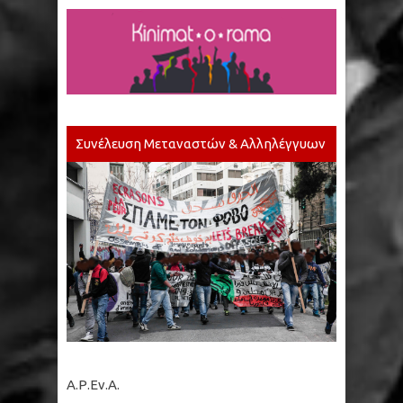
Συνέλευση Μεταναστών & Αλληλέγγυων
Α.Ρ.Εν.Α.