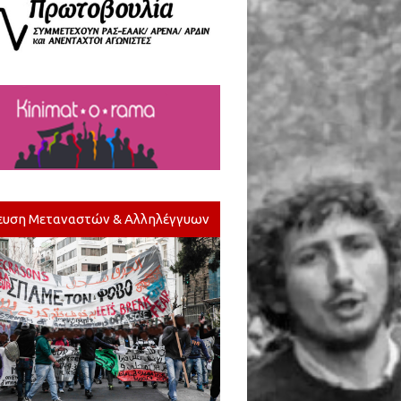
ευση Μεταναστών & Αλληλέγγυων