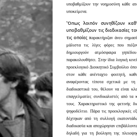
υποβαθμίζουν την νοημοσύνη κάθε ατ
υποκείμενα.
‘Όπως λοιπόν συνηθίζουν καθ
υποβαθμίζουν τις διαδικασίες το
τις οποίες χ
αρ
α
κτήριζαν άνευ σημασί
μάλιστα τις λίγες φόρες που πιέζο
δημιουργούν ατμόσφαιρα γηπέδ
παρακολουθήσει. Στην ίδια λογική κινε
προεκλογικό Διοικητικό Συμβούλιο όπου
στον κάθε ανέντ
αχτο φοιτητή, καθ
αναφέροντας τίποτα σχετικά με τη
διαδικαστικά του, θέλουν να είναι κλ
επαγγελματίες συνδικαλιστές από τα 
τους. Χαρακτηριστικό της φετινής δι
ψηφοδέλτιο. Πάρα τις προεκλογικές 
δέχτηκαν από τη συλλογή εκατοντάδ
διαδικασία και αποχώρησαν επιβάλλοντ
δηλαδή για τη βούληση τη
ς πλειοψη