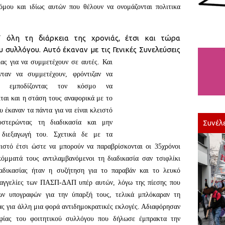
όμου και ιδίως αυτών που θέλουν να ονομάζονται πολιτικα
’ όλη τη διάρκεια της χρονιάς, έτσι και τώρα
υ συλλόγου. Αυτό έκαναν με τις Γενικές Συνελεύσεις
ας για να συμμετέχουν σε αυτές. Και
νταν να συμμετέχουν, φρόντιζαν να
ου εμποδίζοντας τον κό
σ
μο να
ίται και η στάση τους αναφορικά με το
 έκαναν τα πάντα για να είναι κλειστό
Συνέλ
υστερώντας τη διαδικασία και μην
 διεξαγωγή του. Σχετικά δε με τα
ειστό έτσι ώστε να μπορούν ν
α παραβρίσκονται οι 35χρόνοι
κόμματά τους αντιλαμβανόμενοι τη διαδικασία σαν τσιφλίκι
αδικασίας ή
ταν η συζήτηση για το παραβάν και το λευκό
εξαγγελίες των ΠΑΣΠ-ΔΑΠ υπέρ αυτών, λόγω της πίεσης που
ων υπογραφών για την ύπαρξή τους, τελικά μπλόκαραν τη
ας για άλλη μια φορά αντιδημοκρατικές εκλογές. Αδιαφόρησαν
φίας του φοιτητικού συλλόγου που δήλωσε έμπρακτα την