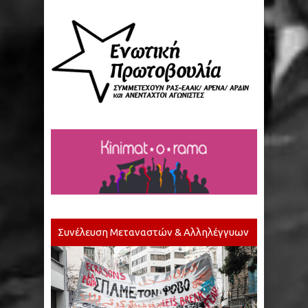
Συνέλευση Μεταναστών & Αλληλέγγυων