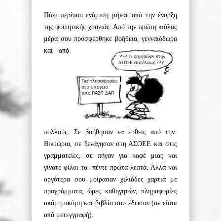
Πάει περίπου ενάμιση μήνας από την έναρξη
της φοιτητικής χρονιάς. Από την πρώτη κιόλας
μέρα σου προσφέρθηκε βοήθεια, γενναιόδωρα
κα
ι από
πολλούς. Σε βοήθησαν να έρθεις από την
Βικτώρια, σε ξενάγησαν στη ΑΣΟΕΕ και στις
γραμματείες, σε πήγαν για καφέ μιας και
γίνατε φίλοι τα πέντε πρώτ
α λ
επτά. Αλλά και
αργότερα σου μοίρασαν χιλιάδες χαρτιά με
προγράμματα, ώρες καθηγητών, πληροφορίες
ακόμη ακόμη και βιβλία σου έδωσαν (αν είσαι
από μετ
ε
γγ
ραφή).