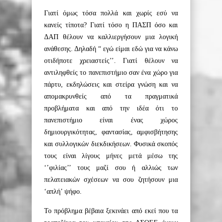
Γιατί όμως τόσα πολλά και χωρίς εσύ να
κανείς τίποτα? Γιατί τόσο η ΠΑΣΠ όσο και
ΔΑΠ θέλουν να καλλιεργήσουν μια λογική
ανάθεσης. Δηλα
δή
“ ε
γώ είμαι εδώ για να κάνω
οτιδήποτε χρειαστείς’’. Γιατί θέλουν να
αντιληφθείς το πανεπιστήμιο σαν ένα χώρο για
πάρτυ, εκδηλώσεις και στείρα γνώση κα
ι να
απ
ομακρυνθείς από τα πραγματικά
προβλήματα και από την ιδέα ότι το
πανεπιστήμιο είναι ένας χώρος
δημιουργικότητας, φαντασίας, αμφισβήτησης
και συλλογικών διεκδικήσεων. Φυσικά σκοπός
τους
είναι λίγους μήνες μετά μέσω της
‘’φιλίας’’ τους μαζί σου ή αλλιώς των
πελατειακών σχέσεων να σου ζητήσουν μια
‘απλή’ ψήφο.
Το πρόβλημα βέβαια ξεκινάει από εκεί που τα