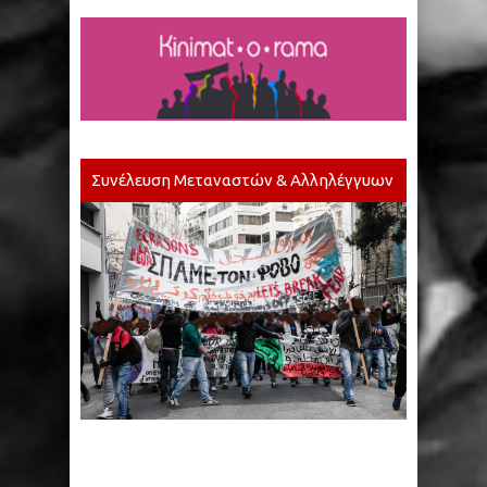
Συνέλευση Μεταναστών & Αλληλέγγυων