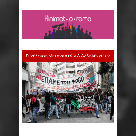
Συνέλευση Μεταναστών & Αλληλέγγυων