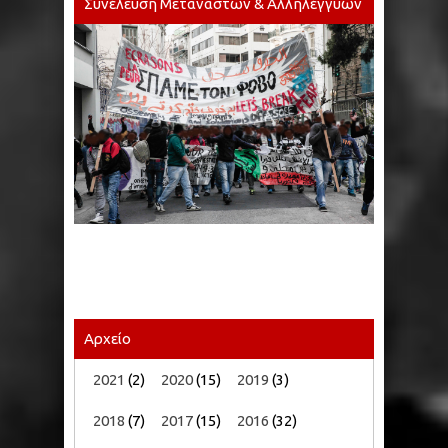
Συνέλευση Μεταναστών & Αλληλέγγυων
Αρχείο
2021
(2)
2020
(15)
2019
(3)
2018
(7)
2017
(15)
2016
(32)